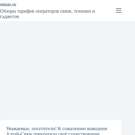
Перейти
smsas.ru
к
Обзоры тарифов операторов связи, техники и
сути
гаджетов
Отправить смс на Алтай-Связь
Свежее
13 марта, 2019
Уважаемые, посетители! К сожалению компания
Алтай-Связь прекратила своё существование,